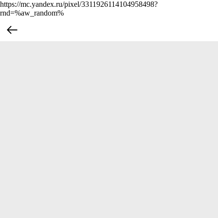
https://mc.yandex.ru/pixel/3311926114104958498?
rnd=%aw_random%