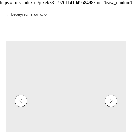
https://mc.yandex.ru/pixel/3311926114104958498?rnd=%aw_random
Вернуться в каталог