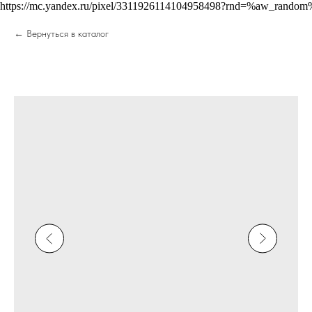
https://mc.yandex.ru/pixel/3311926114104958498?rnd=%aw_random
Вернуться в каталог