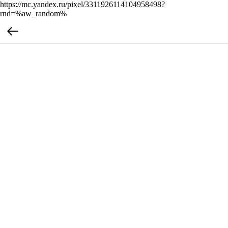
https://mc.yandex.ru/pixel/3311926114104958498?
rnd=%aw_random%