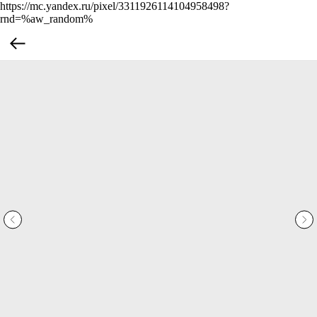
https://mc.yandex.ru/pixel/3311926114104958498?
rnd=%aw_random%