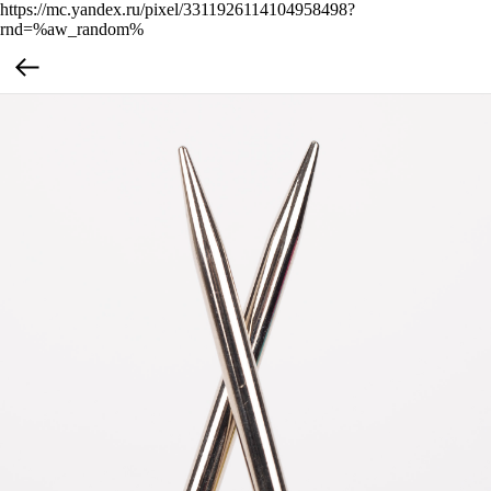
https://mc.yandex.ru/pixel/3311926114104958498?
rnd=%aw_random%