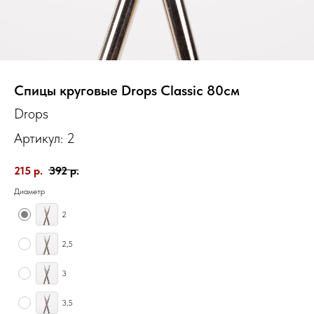
Спицы круговые Drops Classic 80см
Drops
Артикул:
2
215
р.
392
р.
Диаметр
2
2,5
3
3,5