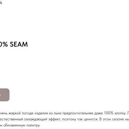
%
00% SEAM
у
чень жаркой погоде изделия из льна предпочтительнее даже 100% хлопку. 
 естественный охлаждающий эффект, поэтому так ценится. В этом сезоне м
м обновленную палитру