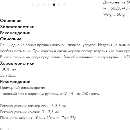
Длина нити в 5
lwh: 50x50x40
Weight: 50 g
Описание
Характеристики
Рекомендации
Описание
Лён – одно из самых прочных волокон, гладкое, упругое. Изделия из льняно
особенность льна. При жаркой и очень жаркой погоде изделия изо льна пре
В этом сезоне мы рады представить Вам обновленную палитру пряжи LINEN 
Характеристики
100% лен
50г/125м
Рекомендации
Примерный расход пряжи:
- женский топ с коротким рукавом р.42-44 - ок.250 грамм.
Рекомендуемый размер спиц: 3-3,5 мм.
Рекомендуемый крючок: 3 - 3,5 мм
Плотность вязания: 10см х 10см = 17п х 22р.
Барабанная сушка запрещена