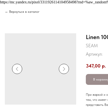
https://mc.yandex.ru/pixel/3311926114104958498?rnd=%aw_random
Вернуться в каталог
Linen 1
SEAM
Артикул:
347,00
р.
В корзин
При жаркой и о
тем, что имеет
представить Ва