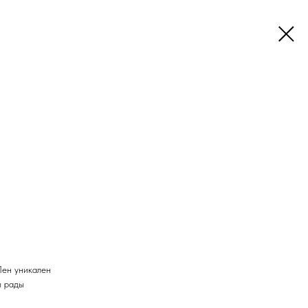
Лен уникален
ы рады