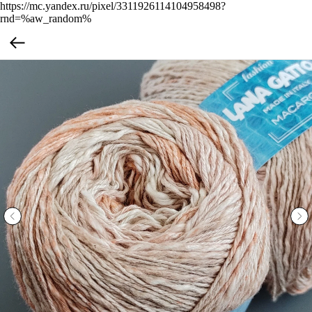
https://mc.yandex.ru/pixel/3311926114104958498?
rnd=%aw_random%