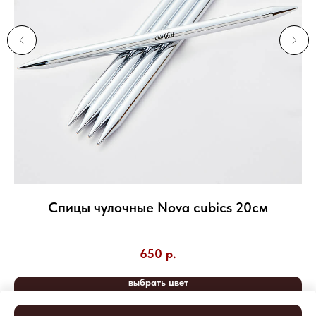
Спицы чулочные Nova cubics 20см
55
650
р.
выбрать цвет