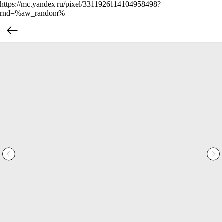
https://mc.yandex.ru/pixel/3311926114104958498?
rnd=%aw_random%