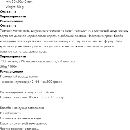
lwh: 50x50x40 mm
Weight: 50 g
Описание
Характеристики
Рекомендации
Описание
Теплая и мягкая нить-шнурок изготовлена по новой технологии: в хлопковый шнур-основу
вдута вспушенная мериносовая шерсть с добавкой альпака. Изделия из пряжи Корба
комфортны благодаря полностью натуральному составу, хорошо держат форму. Нить
красиво и ровно выкладывается в рисунки: всевозможные сочетания лицевых и
изнаночных петель, араны, косы.
Характеристики
70% хлопок, 21% мериносовая шерсть, 9% альпака
50гр / 100м
Рекомендации
Примерный расход пряжи:
- женский пуловер р.42-44 - ок.500 грамм.
Рекомендуемый размер спиц: 5-6 мм.
Плотность вязания: 10см х 10см = 17п х 22р.
Барабанная сушка запрещена
Не отбеливать
Сушить в разложенном виде
Гладить при низкой температуре
Чистка перхлор- этиленом