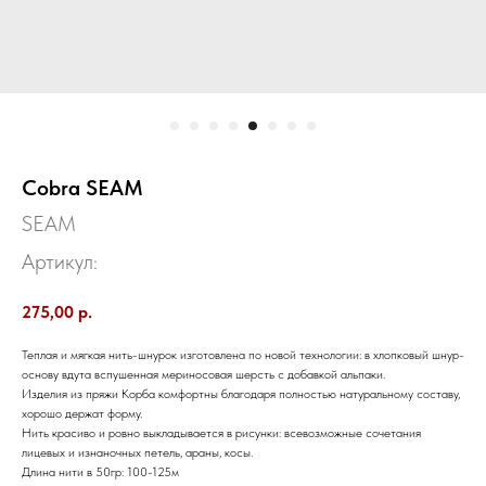
Cobra SEAM
SEAM
Артикул:
275,00
р.
Теплая и мягкая нить-шнурок изготовлена по новой технологии: в хлопковый шнур-
основу вдута вспушенная мериносовая шерсть с добавкой альпаки.
Изделия из пряжи Корба комфортны благодаря полностью натуральному составу,
хорошо держат форму.
Нить красиво и ровно выкладывается в рисунки: всевозможные сочетания
лицевых и изнаночных петель, араны, косы.
Длина нити в 50гр: 100-125м