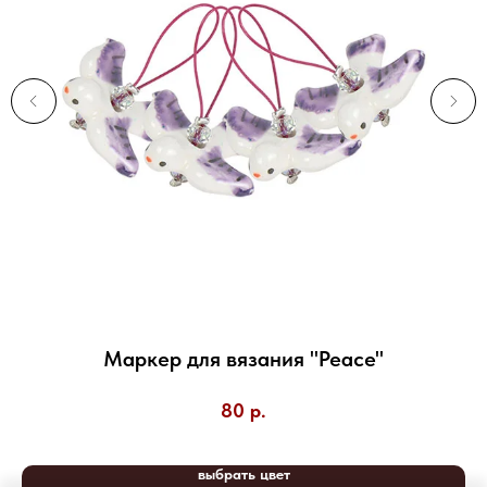
Маркер для вязания "Peace"
55
80
р.
выбрать цвет