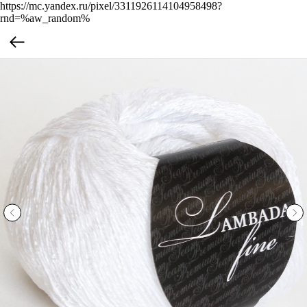
https://mc.yandex.ru/pixel/3311926114104958498?
rnd=%aw_random%