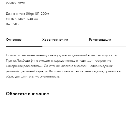
расцветками.
Длина нити в 50гр: 151-200м
ДxШxВ: 50x50x40 мм
Вес: 50 г
Описание
Характеристики
Рекомендации
Новинка к весенне-летнему сезону для всех ценителей качества и красоты.
Пряжа Ламбада фине охладит в жаркую погоду и поднимет настроение
шикарными расцветками. Сочетание хлопка с вискозой - одно из лучших
решений для летней одежды. Вискоза смягчает хлопковые изделия, привнося в
образ дополнительную элегантность.
Обратите внимание