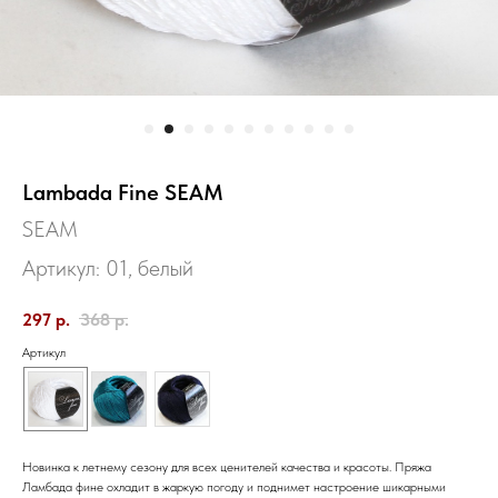
Lambada Fine SEAM
SEAM
Артикул:
01, белый
297
р.
368
р.
Артикул
Новинка к летнему сезону для всех ценителей качества и красоты. Пряжа
Ламбада фине охладит в жаркую погоду и поднимет настроение шикарными