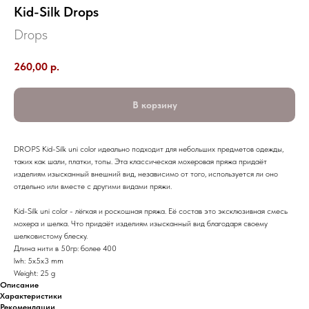
Kid-Silk Drops
Drops
260,00
р.
В корзину
DROPS Kid-Silk uni color идеально подходит для небольших предметов одежды,
таких как шали, платки, топы. Эта классическая мохеровая пряжа придаёт
изделиям изысканный внешний вид, независимо от того, используется ли оно
отдельно или вместе с другими видами пряжи.
Kid-Silk uni color - лёгкая и роскошная пряжа. Её состав это эксклюзивная смесь
мохера и шелка. Что придаёт изделиям изысканный вид благодаря своему
шелковистому блеску.
Длина нити в 50гр: более 400
lwh: 5x5x3 mm
Weight: 25 g
Описание
Характеристики
Рекомендации