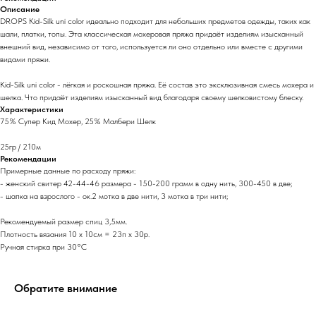
Описание
DROPS Kid-Silk uni color идеально подходит для небольших предметов одежды, таких как
шали, платки, топы. Эта классическая мохеровая пряжа придаёт изделиям изысканный
внешний вид, независимо от того, используется ли оно отдельно или вместе с другими
видами пряжи.
Kid-Silk uni color - лёгкая и роскошная пряжа. Её состав это эксклюзивная смесь мохера и
шелка. Что придаёт изделиям изысканный вид благодаря своему шелковистому блеску.
Характеристики
75% Супер Кид Мохер, 25% Малбери Шелк
​25гр / 210м
Рекомендации
Примерные данные по расходу пряжи:
- женский свитер 42-44-46 размера - 150-200 грамм в одну нить, 300-450 в две;
- шапка на взрослого - ок.2 мотка в две нити, 3 мотка в три нити;
Рекомендуемый размер спиц 3,5мм.
Плотность вязания 10 х 10см = 23п х 30р.
Ручная стирка при 30°C
Обратите внимание