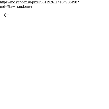
https://mc.yandex.ru/pixel/3311926114104958498?
rnd=%aw_random%