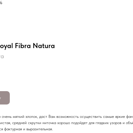
%
oyal Fibra Natura
ra
у
 очень мягкий хлопок, даст Вам возможность осуществить самые яркие фан
истая, средней скрутки ниточка хорошо подойдет для гладких узоров и объ
ся фактурная и выразительная.