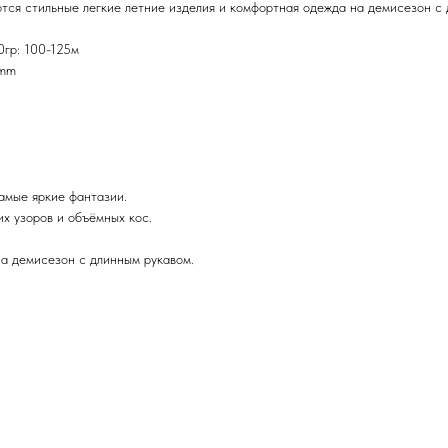
тся стильные легкие летние изделия и комфортная одежда на демисезон с
0гр: 100-125м
 mm
амые яркие фантазии.
их узоров и объёмных кос.
на демисезон с длинным рукавом.