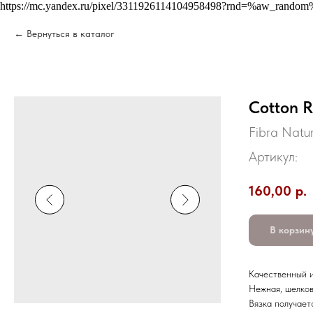
https://mc.yandex.ru/pixel/3311926114104958498?rnd=%aw_random
Вернуться в каталог
Cotton R
Fibra Natu
Артикул:
160,00
р.
В корзин
Качественный и
Нежная, шелков
Вязка получает