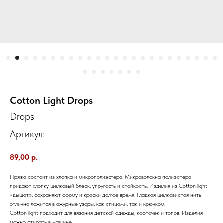
Cotton Light Drops
Drops
Артикул:
89,00
р.
Пряжа состоит из хлопка и микрополиэстера. Микроволокна полиэстера
придают хлопку шелковый блеск, упругость и стойкость. Изделия из Cotton light
«дышат», сохраняют форму и краски долгое время. Гладкая шелковистая нить
отлично ложится в ажурные узоры, как спицами, так и крючком.
Cotton light подходит для вязания детской одежды, кофточек и топов. Изделия
можно стирать в машине.