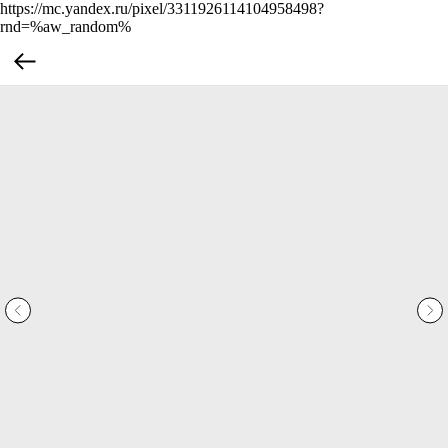
https://mc.yandex.ru/pixel/3311926114104958498?
rnd=%aw_random%