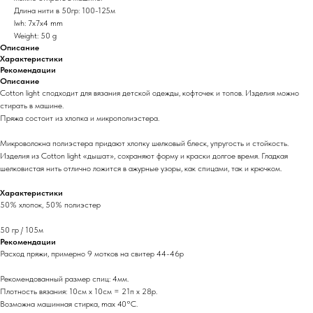
Длина нити в 50гр: 100-125м
lwh: 7x7x4 mm
Weight: 50 g
Описание
Характеристики
Рекомендации
Описание
Cotton light сподходит для вязания детской одежды, кофточек и топов. Изделия можно
стирать в машине.
Пряжа состоит из хлопка и микрополиэстера.
Микроволокна полиэстера придают хлопку шелковый блеск, упругость и стойкость.
Изделия из Cotton light «дышат», сохраняют форму и краски долгое время. Гладкая
шелковистая нить отлично ложится в ажурные узоры, как спицами, так и крючком.
Характеристики
50% хлопок, 50% полиэстер
50 гр / 105м
Рекомендации
Расход пряжи, примерно 9 мотков на свитер 44-46р
Рекомендованный размер спиц: 4мм.
Плотность вязания: 10см х 10см = 21п х 28р.
Возможна машинная стирка, max 40°C.