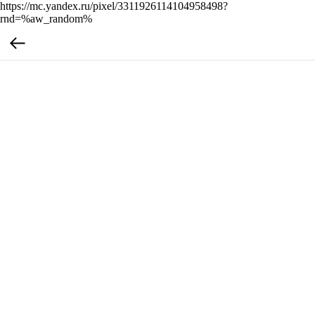
https://mc.yandex.ru/pixel/3311926114104958498?
rnd=%aw_random%